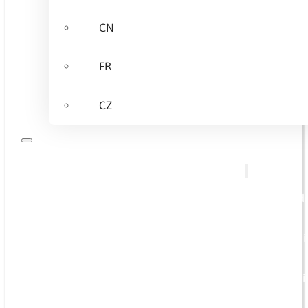
CN
FR
CZ
Sobre Nosotros
Ofrecemos
Formación a medi
Capacitación bási
Formación especi