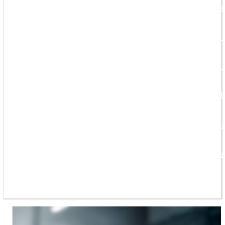
Programmes de q
Programme de f
Équipement de c
Prestations tec
Élaboration de 
Services pour le