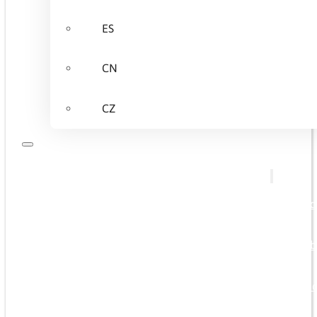
ES
CN
CZ
À propos de nous
Nous offrons
Qualification a
Formations de 
Formations spéc