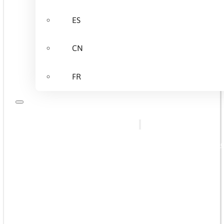
ES
CN
FR
O nás
Nabízíme
Kvalifikace přizpůsobené p
Základní školení
Odborná školení