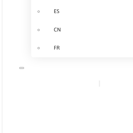
ES
CN
FR
O nás
Nabízíme
Kvalifikace př
Základní škole
Odborná škole