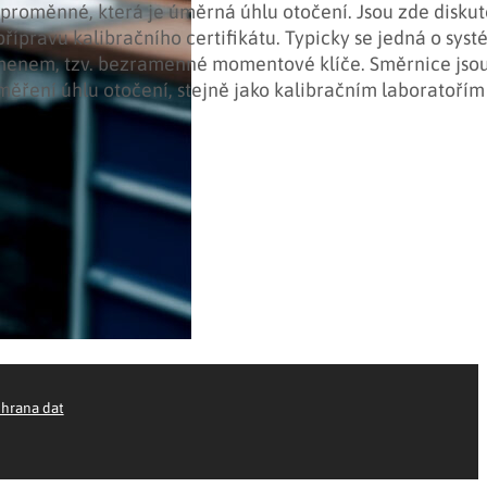
roměnné, která je úměrná úhlu otočení. Jsou zde disku
 přípravu kalibračního certifikátu. Typicky se jedná o sys
menem, tzv. bezramenné momentové klíče. Směrnice jso
ěření úhlu otočení, stejně jako kalibračním laboratořím
hrana dat