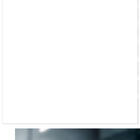
根
培
培
技
规
面