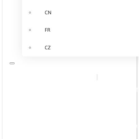
CN
FR
CZ
Über Uns
Wir bieten
Bedarfsgerechte Qualifi
Basisschulungen
Fachspezifische Trainin