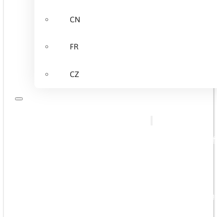
CN
FR
CZ
Über Uns
Wir bieten
Bedarfsgerechte Qualifi
Basisschulungen
Fachspezifische Trainin