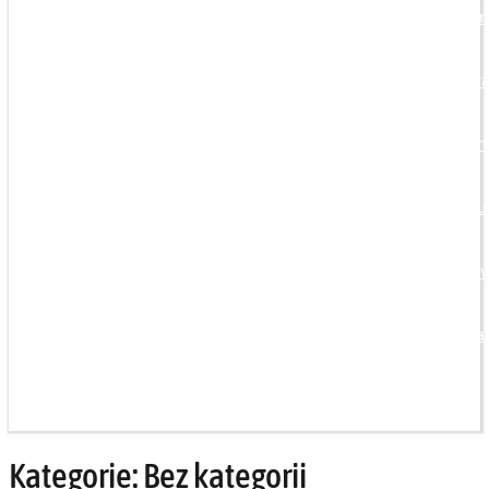
Qualifizierungsprogra
Train-The-Trainer Pro
Ausstattung von Traini
Technische Dienstleist
Entwicklung von Regel
Dienstleistungen für Kal
Kategorie:
Bez kategorii